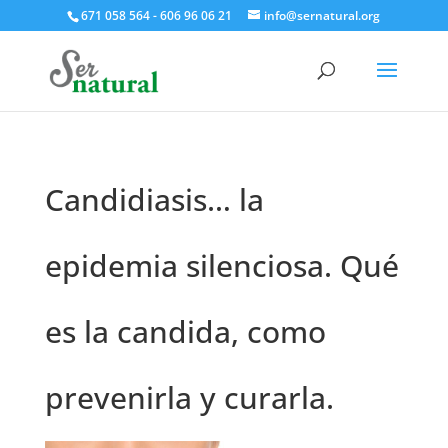
671 058 564 - 606 96 06 21
info@sernatural.org
Candidiasis… la
epidemia silenciosa. Qué
es la candida, como
prevenirla y curarla.